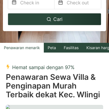
Navigate
Navigate
Cari
forward
backward
to
to
interact
interact
with
with
Penawaran menarik
Peta
Fasilitas
Kisaran har
the
the
calendar
calendar
and
and
Hemat sampai dengan 97%
select
select
Penawaran Sewa Villa &
a
a
Penginapan Murah
date.
date.
Terbaik dekat Kec. Wlingi
Press
Press
the
the
question
question