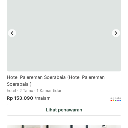
mark
mark
key
key
to
to
get
get
the
the
keyboard
keyboard
shortcuts
shortcuts
for
for
changing
changing
Hotel Palereman Soerabaia (Hotel Palereman
dates.
dates.
Soerabaia )
hotel · 2 Tamu · 1 Kamar tidur
Rp 153.090
/malam
Lihat penawaran