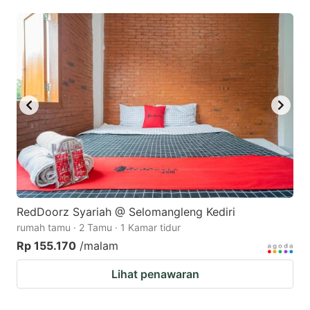
mark
mark
key
key
to
to
get
get
the
the
keyboard
keyboard
shortcuts
shortcuts
for
for
changing
changing
dates.
dates.
RedDoorz Syariah @ Selomangleng Kediri
rumah tamu · 2 Tamu · 1 Kamar tidur
Rp 155.170
/malam
Lihat penawaran