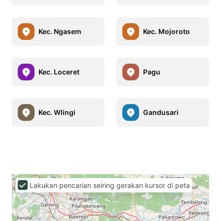
Kec. Ngasem
Kec. Mojoroto
Kec. Loceret
Pagu
Kec. Wlingi
Gandusari
Lakukan pencarian seiring gerakan kursor di peta