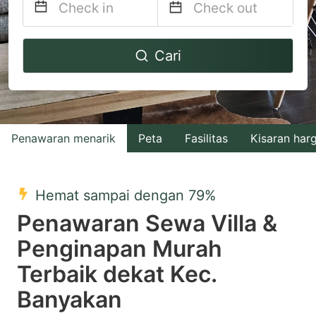
Navigate
Navigate
Cari
forward
backward
to
to
interact
interact
with
with
Penawaran menarik
Peta
Fasilitas
Kisaran har
the
the
calendar
calendar
and
and
Hemat sampai dengan 79%
select
select
Penawaran Sewa Villa &
a
a
Penginapan Murah
date.
date.
Terbaik dekat Kec.
Press
Press
the
the
Banyakan
question
question