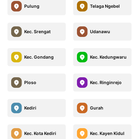
Pulung
Telaga Ngebel
Kec. Srengat
Udanawu
Kec. Gondang
Kec. Kedungwaru
Ploso
Kec. Ringinrejo
Kediri
Gurah
Kec. Kota Kediri
Kec. Kayen Kidul