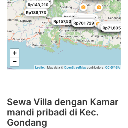
Rp128,889
Rp71,605
Rp372,346
Rp143,210
Rp186,173
Rp300,741
Rp229,136
Rp157,531
Rp343,704
Rp157,531
Rp114,568
Rp257,778
Rp186,173
Rp128,889
Rp171,852
Rp701,729
Rp143,210
Rp157,531
Rp1,131,359
Rp28,642
Rp128,889
Rp100,247
Rp114,568
Rp71,605
+
−
Leaflet
| Map data ©
OpenStreetMap
contributors,
CC-BY-SA
Sewa Villa dengan Kamar
mandi pribadi di Kec.
Gondang