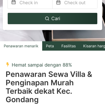
Navigate
Navigate
Cari
forward
backward
to
to
interact
interact
with
with
Penawaran menarik
Peta
Fasilitas
Kisaran har
the
the
calendar
calendar
and
and
Hemat sampai dengan 88%
select
select
Penawaran Sewa Villa &
a
a
Penginapan Murah
date.
date.
Terbaik dekat Kec.
Press
Press
the
the
Gondang
question
question