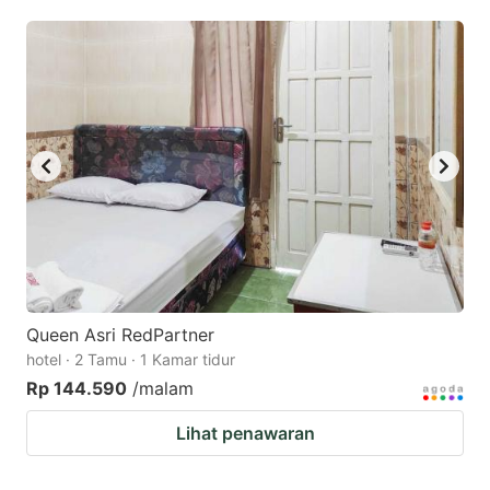
mark
mark
key
key
to
to
get
get
the
the
keyboard
keyboard
shortcuts
shortcuts
for
for
changing
changing
dates.
dates.
Queen Asri RedPartner
hotel · 2 Tamu · 1 Kamar tidur
Rp 144.590
/malam
Lihat penawaran