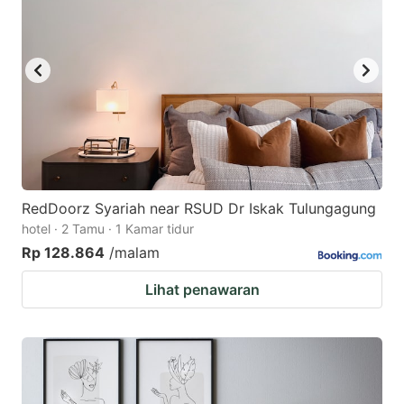
RedDoorz Syariah near RSUD Dr Iskak Tulungagung
hotel · 2 Tamu · 1 Kamar tidur
Rp 128.864
/malam
Lihat penawaran