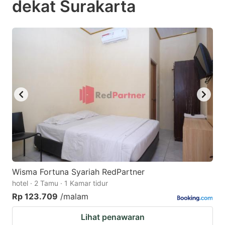
dekat Surakarta
question
question
mark
mark
key
key
to
to
get
get
the
the
keyboard
keyboard
shortcuts
shortcuts
for
for
changing
changing
dates.
dates.
Wisma Fortuna Syariah RedPartner
hotel · 2 Tamu · 1 Kamar tidur
Rp 123.709
/malam
Lihat penawaran