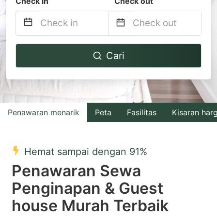
Check in
Check out
Navigate
Navigate
Cari
forward
backward
to
to
interact
interact
with
with
Penawaran menarik
Peta
Fasilitas
Kisaran har
the
the
calendar
calendar
and
and
Hemat sampai dengan 91%
select
select
Penawaran Sewa
a
a
Penginapan & Guest
date.
date.
house Murah Terbaik
Press
Press
the
the