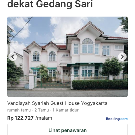
dekat Gedang Sari
question
question
mark
mark
key
key
to
to
get
get
the
the
keyboard
keyboard
shortcuts
shortcuts
for
for
changing
changing
dates.
dates.
Vandisyah Syariah Guest House Yogyakarta
rumah tamu · 2 Tamu · 1 Kamar tidur
Rp 122.727
/malam
Lihat penawaran