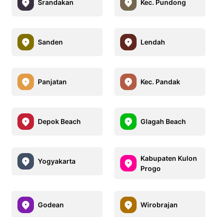
Srandakan
Kec. Pundong
Sanden
Lendah
Panjatan
Kec. Pandak
Depok Beach
Glagah Beach
Kabupaten Kulon
Yogyakarta
Progo
Godean
Wirobrajan