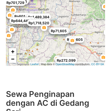
Rp644,445
Rp701,729
Rp601,482
Rp1,489,384
Rp400,988
Rp644,445
Rp1,718,520
Rp186,173
Rp71,605
Rp1
Rp71,605
+
−
Rp272,099
Leaflet
| Map data ©
OpenStreetMap
contributors,
CC-BY-SA
Sewa Penginapan
dengan AC di Gedang