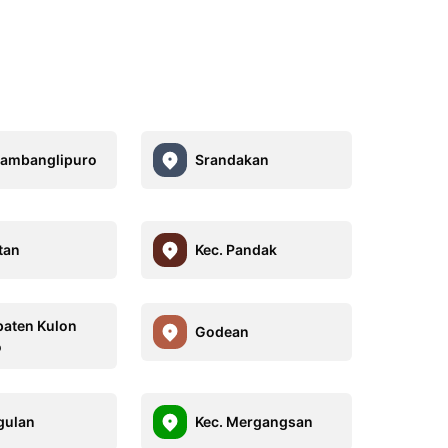
Bambanglipuro
Srandakan
tan
Kec. Pandak
aten Kulon
Godean
o
gulan
Kec. Mergangsan