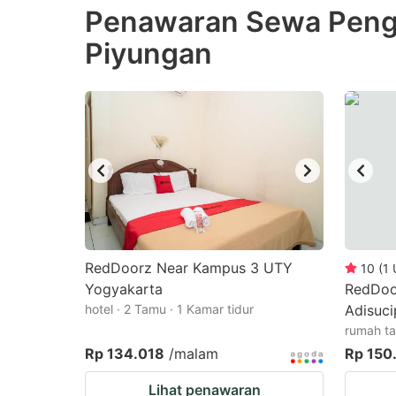
Penawaran Sewa Pengi
the
th
Piyungan
question
qu
mark
m
key
k
to
to
get
ge
the
th
keyboard
k
shortcuts
sh
for
fo
RedDoorz Near Kampus 3 UTY
10
(
1
changing
c
Yogyakarta
RedDoo
hotel · 2 Tamu · 1 Kamar tidur
dates.
Adisuci
da
rumah ta
Rp 134.018
/malam
Rp 150
Lihat penawaran