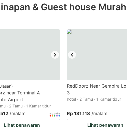
napan & Guest house Murah T
e
estion
ark
ey
t
e
eyboard
ortcuts
r
RedDoorz Near Gembira Lo
Ulasan
)
hanging
rz near Terminal A
3
pto Airport
tes.
hotel · 2 Tamu · 1 Kamar tidur
mu · 2 Tamu · 1 Kamar tidur
.512
/malam
Rp 131.118
/malam
Lihat penawaran
Lihat penawaran