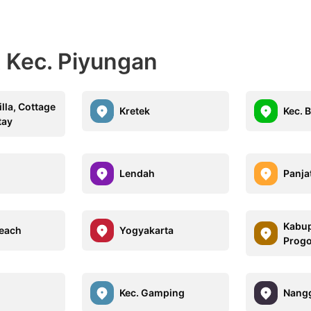
t Kec. Piyungan
illa, Cottage
Kretek
Kec. 
tay
Lendah
Panja
Kabup
each
Yogyakarta
Prog
Kec. Gamping
Nang