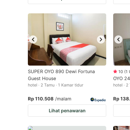
SUPER OYO 890 Dewi Fortuna
10
(
1
Guest House
OYO 24
hotel · 2 Tamu · 1 Kamar tidur
hotel · 2
Rp 110.508
/malam
Rp 138
Lihat penawaran