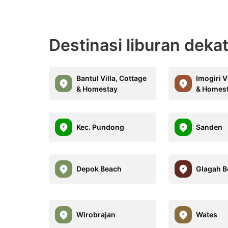
Destinasi liburan deka
Bantul Villa, Cottage
Imogiri V
& Homestay
& Homes
Kec. Pundong
Sanden
Depok Beach
Glagah B
Wirobrajan
Wates