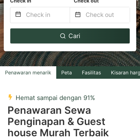
Check in
Check out
Navigate
Navigate
Cari
forward
backward
to
to
interact
interact
with
with
Penawaran menarik
Peta
Fasilitas
Kisaran har
the
the
calendar
calendar
and
and
Hemat sampai dengan 91%
select
select
Penawaran Sewa
a
a
Penginapan & Guest
date.
date.
house Murah Terbaik
Press
Press
the
the