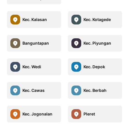
Kec. Kalasan
Kec. Kotagede
Banguntapan
Kec. Piyungan
Kec. Wedi
Kec. Depok
Kec. Cawas
Kec. Berbah
Kec. Jogonalan
Pleret