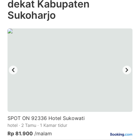
dekat Kabupaten
question
question
Sukoharjo
mark
mark
key
key
to
to
get
get
the
the
keyboard
keyboard
shortcuts
shortcuts
for
for
changing
changing
dates.
dates.
SPOT ON 92336 Hotel Sukowati
hotel · 2 Tamu · 1 Kamar tidur
Rp 81.900
/malam