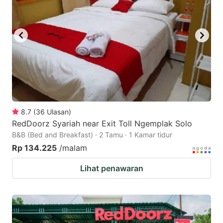
8.7
(
36
Ulasan
)
RedDoorz Syariah near Exit Toll Ngemplak Solo
B&B (Bed and Breakfast) · 2 Tamu · 1 Kamar tidur
Rp 134.225
/malam
Lihat penawaran