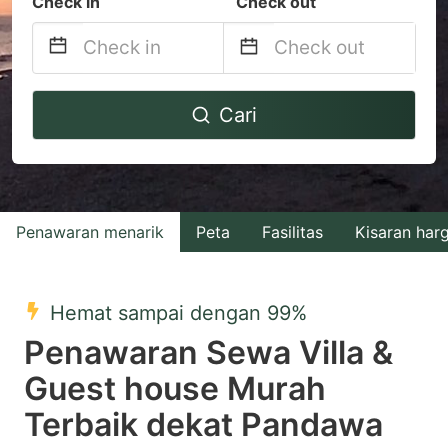
Check in
Check out
Navigate
Navigate
Cari
forward
backward
to
to
interact
interact
with
with
Penawaran menarik
Peta
Fasilitas
Kisaran har
the
the
calendar
calendar
and
and
Hemat sampai dengan 99%
select
select
Penawaran Sewa Villa &
a
a
Guest house Murah
date.
date.
Terbaik dekat Pandawa
Press
Press
the
the