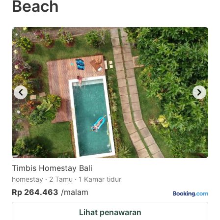
Beach
question
question
mark
mark
key
key
to
to
get
get
the
the
keyboard
keyboard
shortcuts
shortcuts
for
for
changing
changing
dates.
dates.
Timbis Homestay Bali
homestay · 2 Tamu · 1 Kamar tidur
Rp 264.463
/malam
Lihat penawaran