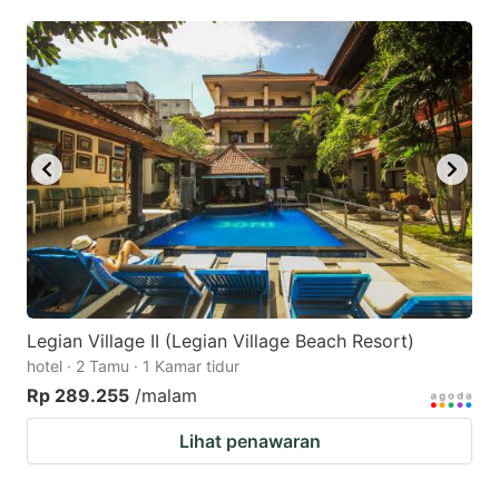
mark
mark
key
key
to
to
get
get
the
the
keyboard
keyboard
shortcuts
shortcuts
for
for
changing
changing
dates.
dates.
Legian Village II (Legian Village Beach Resort)
hotel · 2 Tamu · 1 Kamar tidur
Rp 289.255
/malam
Lihat penawaran