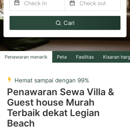
Navigate
Navigate
Cari
forward
backward
to
to
interact
interact
with
with
Penawaran menarik
Peta
Fasilitas
Kisaran har
the
the
calendar
calendar
and
and
Hemat sampai dengan 99%
select
select
Penawaran Sewa Villa &
a
a
Guest house Murah
date.
date.
Terbaik dekat Legian
Press
Press
the
the
Beach
question
question