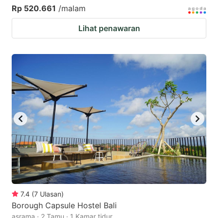
Rp 520.661
/malam
Lihat penawaran
7.4
(
7
Ulasan
)
Borough Capsule Hostel Bali
asrama · 2 Tamu · 1 Kamar tidur