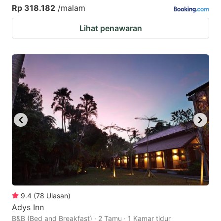
Rp 318.182
/malam
Lihat penawaran
9.4
(
78
Ulasan
)
Adys Inn
B&B (Bed and Breakfast) · 2 Tamu · 1 Kamar tidur