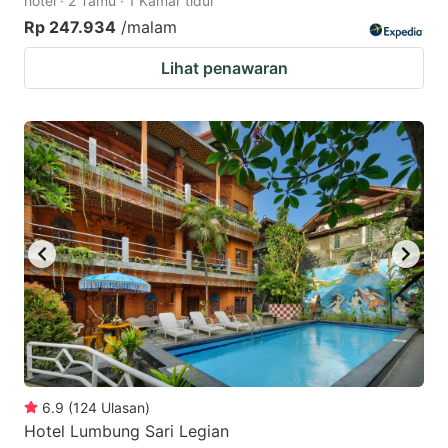
hotel · 2 Tamu · 1 Kamar tidur
Rp 247.934
/malam
Lihat penawaran
6.9
(
124
Ulasan
)
Hotel Lumbung Sari Legian