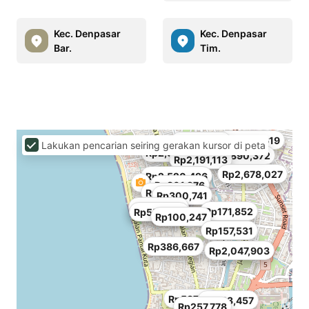
Kec. Denpasar
Kec. Denpasar
Bar.
Tim.
Rp1,990,619
Rp830,618
Lakukan pencarian seiring gerakan kursor di peta
Rp2,592,101
Rp1,890,372
Rp2,191,113
Rp2,678,027
Rp2,520,496
Rp801,976
Rp214,815
Rp300,741
Rp630,124
Rp171,852
Rp558,519
Rp100,247
Rp157,531
Rp386,667
Rp2,047,903
Rp587,161
Rp243,457
Rp257,778