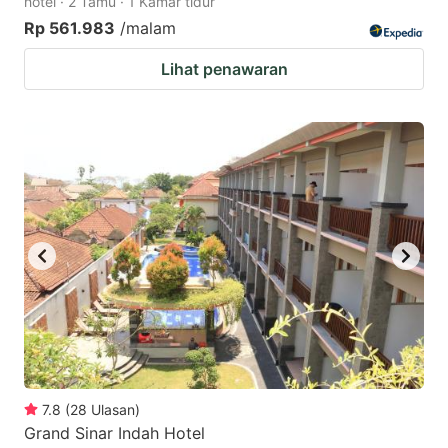
hotel · 2 Tamu · 1 Kamar tidur
Rp 561.983
/malam
Lihat penawaran
7.8
(
28
Ulasan
)
Grand Sinar Indah Hotel