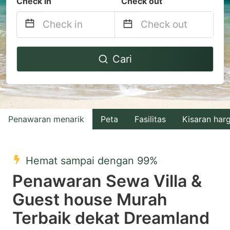
Check in
Check out
Navigate
Navigate
Cari
forward
backward
to
to
interact
interact
with
with
Penawaran menarik
Peta
Fasilitas
Kisaran har
the
the
calendar
calendar
and
and
Hemat sampai dengan 99%
select
select
Penawaran Sewa Villa &
a
a
Guest house Murah
date.
date.
Terbaik dekat Dreamland
Press
Press
the
the