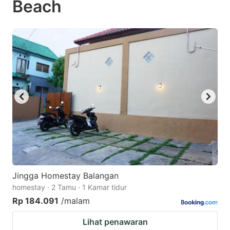
Beach
question
question
mark
mark
key
key
to
to
get
get
the
the
keyboard
keyboard
shortcuts
shortcuts
for
for
changing
changing
dates.
dates.
Jingga Homestay Balangan
homestay · 2 Tamu · 1 Kamar tidur
Rp 184.091
/malam
Lihat penawaran