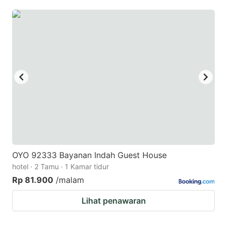
mark
mark
key
key
to
to
get
get
the
the
keyboard
keyboard
shortcuts
shortcuts
for
for
changing
changing
dates.
dates.
OYO 92333 Bayanan Indah Guest House
hotel · 2 Tamu · 1 Kamar tidur
Rp 81.900
/malam
Lihat penawaran