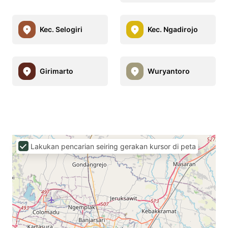
Kec. Selogiri
Kec. Ngadirojo
Girimarto
Wuryantoro
Lakukan pencarian seiring gerakan kursor di peta