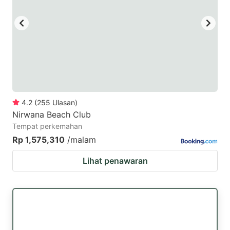
key
key
to
to
get
get
the
the
keyboard
keyboard
shortcuts
shortcuts
for
for
4.2
(
255
Ulasan
)
Nirwana Beach Club
changing
changing
Tempat perkemahan
dates.
dates.
Rp 1,575,310
/malam
Lihat penawaran