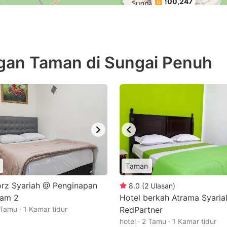
Rp186,173
Rp100,247
an Taman di Sungai Penuh
Taman
rz Syariah @ Penginapan
8.0
(
2
Ulasan
)
lam 2
Hotel berkah Atrama Syaria
 Tamu · 1 Kamar tidur
RedPartner
hotel · 2 Tamu · 1 Kamar tidur