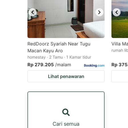
RedDoorz Syariah Near Tugu
Villa M
Macan Kayu Aro
rumah li
homestay · 2 Tamu · 1 Kamar tidur
Rp 279.205
/malam
Rp 375
Lihat penawaran
Cari semua