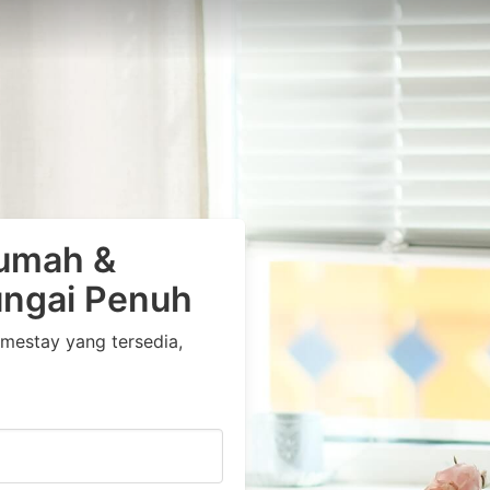
umah &
ungai Penuh
estay yang tersedia,