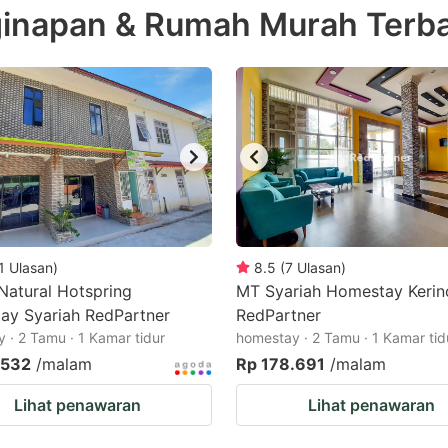
napan & Rumah Murah Terba
e
estion
ark
ey
t
e
eyboard
ortcuts
1
Ulasan
)
8.5
(
7
Ulasan
)
 Natural Hotspring
r
MT Syariah Homestay Kerin
ay Syariah RedPartner
RedPartner
hanging
 · 2 Tamu · 1 Kamar tidur
homestay · 2 Tamu · 1 Kamar tid
tes.
.532
/malam
Rp 178.691
/malam
Lihat penawaran
Lihat penawaran