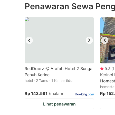
Penawaran Sewa Pengi
the
th
question
qu
mark
m
key
k
to
to
get
ge
the
th
keyboard
k
shortcuts
sh
RedDoorz @ Arafah Hotel 2 Sungai
9.3
(
1
Penuh Kerinci
for
Kerinci
fo
hotel · 2 Tamu · 1 Kamar tidur
Homest
changing
c
homestay
dates.
da
Rp 143.591
/malam
Rp 152
Lihat penawaran