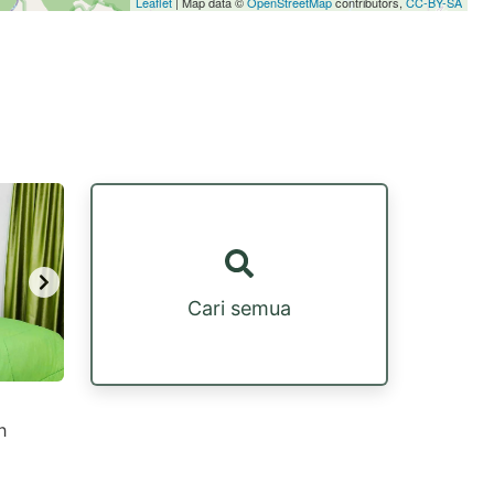
Leaflet
| Map data ©
OpenStreetMap
contributors,
CC-BY-SA
Cari semua
h