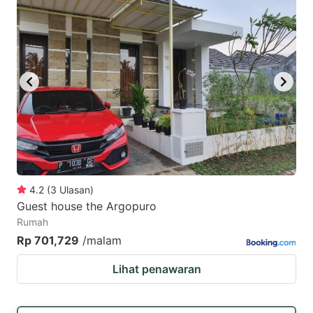
mark
mark
key
key
to
to
get
get
the
the
keyboard
keyboard
shortcuts
shortcuts
for
for
changing
changing
4.2
(
3
Ulasan
)
dates.
dates.
Guest house the Argopuro
Rumah
Rp 701,729
/malam
Lihat penawaran