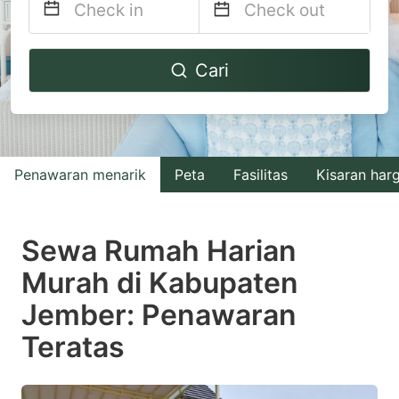
Navigate
Navigate
Cari
forward
backward
to
to
interact
interact
with
with
Penawaran menarik
Peta
Fasilitas
Kisaran har
the
the
calendar
calendar
and
and
Sewa Rumah Harian
select
select
Murah di Kabupaten
a
a
Jember: Penawaran
date.
date.
Press
Press
Teratas
the
the
question
question