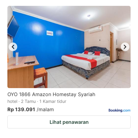
mark
mark
key
key
to
to
get
get
the
the
keyboard
keyboard
shortcuts
shortcuts
for
for
changing
changing
dates.
dates.
OYO 1866 Amazon Homestay Syariah
hotel · 2 Tamu · 1 Kamar tidur
Rp 139.091
/malam
Lihat penawaran