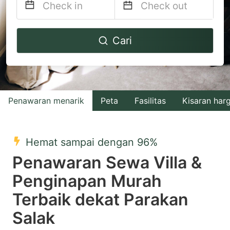
Navigate
Navigate
Cari
forward
backward
to
to
interact
interact
with
with
Penawaran menarik
Peta
Fasilitas
Kisaran har
the
the
calendar
calendar
and
and
Hemat sampai dengan 96%
select
select
Penawaran Sewa Villa &
a
a
Penginapan Murah
date.
date.
Terbaik dekat Parakan
Press
Press
the
the
Salak
question
question