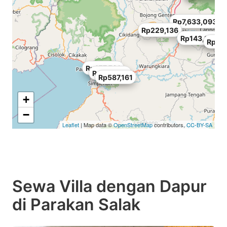
Rp7,633,093
Rp229,136
Rp143,210
Rp257
Rp157,531
Rp257,778
Rp587,161
+
−
Leaflet
| Map data ©
OpenStreetMap
contributors,
CC-BY-SA
Sewa Villa dengan Dapur
di Parakan Salak