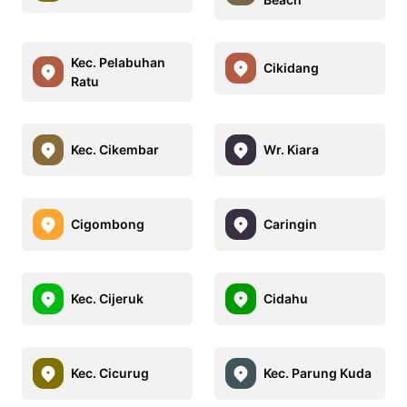
Kec. Pelabuhan
Cikidang
Ratu
Kec. Cikembar
Wr. Kiara
Cigombong
Caringin
Kec. Cijeruk
Cidahu
Kec. Cicurug
Kec. Parung Kuda