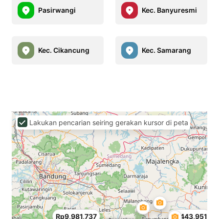
Pasirwangi
Kec. Banyuresmi
Kec. Cikancung
Kec. Samarang
Lakukan pencarian seiring gerakan kursor di peta
Rp9,981,737
Rp443,951