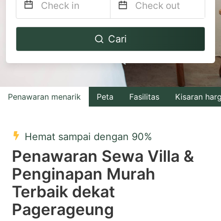
Navigate
Navigate
Cari
forward
backward
to
to
interact
interact
with
with
Penawaran menarik
Peta
Fasilitas
Kisaran har
the
the
calendar
calendar
and
and
Hemat sampai dengan 90%
select
select
Penawaran Sewa Villa &
a
a
Penginapan Murah
date.
date.
Terbaik dekat
Press
Press
the
the
Pagerageung
question
question