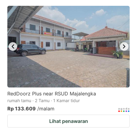
mark
mark
key
key
to
to
get
get
the
the
keyboard
keyboard
shortcuts
shortcuts
for
for
changing
changing
dates.
dates.
RedDoorz Plus near RSUD Majalengka
rumah tamu · 2 Tamu · 1 Kamar tidur
Rp 133.609
/malam
Lihat penawaran