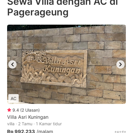
Sewa Villa dengan AC di
Pagerageung
AC
9.4
(
2
Ulasan
)
Villa Asri Kuningan
villa · 2 Tamu · 1 Kamar tidur
Rp 992.233
/malam