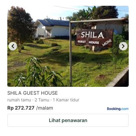
mark
mark
key
key
to
to
get
get
the
the
keyboard
keyboard
shortcuts
shortcuts
for
for
changing
changing
dates.
dates.
SHILA GUEST HOUSE
rumah tamu · 2 Tamu · 1 Kamar tidur
Rp 272.727
/malam
Lihat penawaran