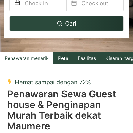
Navigate
Navigate
Cari
forward
backward
to
to
interact
interact
with
with
Penawaran menarik
Peta
Fasilitas
Kisaran har
the
the
calendar
calendar
and
and
Hemat sampai dengan 72%
select
select
Penawaran Sewa Guest
a
a
house & Penginapan
date.
date.
Murah Terbaik dekat
Press
Press
the
the
Maumere
question
question