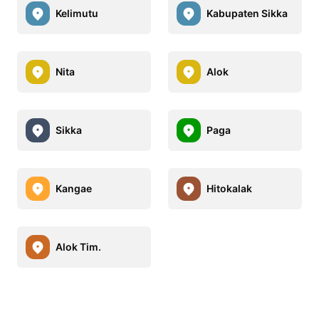
Kelimutu
Kabupaten Sikka
Nita
Alok
Sikka
Paga
Kangae
Hitokalak
Alok Tim.