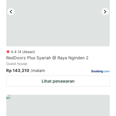
key
key
to
to
get
get
the
the
keyboard
keyboard
shortcuts
shortcuts
for
for
4.4
(
4
Ulasan
)
RedDoorz Plus Syariah @ Raya Nginden 2
changing
changing
Guest house
dates.
dates.
Rp 143,210
/malam
Lihat penawaran