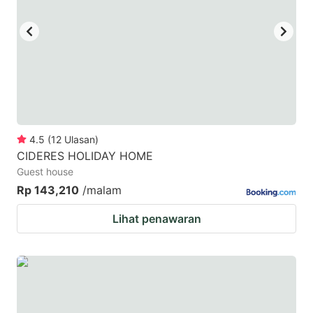
key
key
to
to
get
get
the
the
keyboard
keyboard
shortcuts
shortcuts
for
for
4.5
(
12
Ulasan
)
CIDERES HOLIDAY HOME
changing
changing
Guest house
dates.
dates.
Rp 143,210
/malam
Lihat penawaran