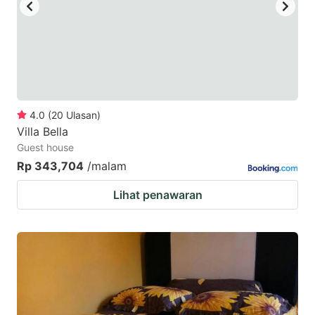
key
key
to
to
get
get
the
the
keyboard
keyboard
4.0
(
20
Ulasan
)
shortcuts
shortcuts
Villa Bella
for
for
Guest house
changing
changing
Rp 343,704
/malam
dates.
dates.
Lihat penawaran