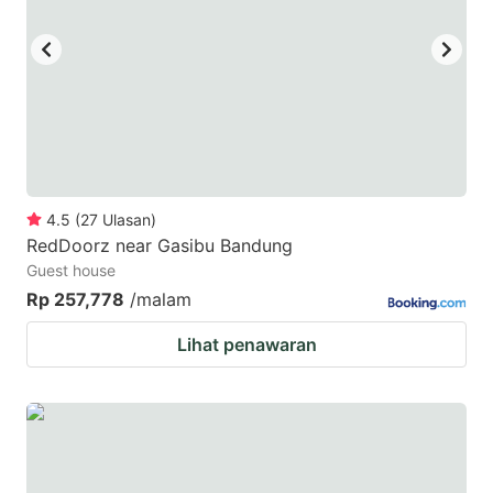
key
key
to
to
get
get
the
the
keyboard
keyboard
shortcuts
shortcuts
for
for
4.5
(
27
Ulasan
)
RedDoorz near Gasibu Bandung
changing
changing
Guest house
dates.
dates.
Rp 257,778
/malam
Lihat penawaran